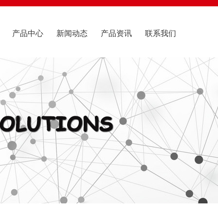
产品中心
新闻动态
产品资讯
联系我们