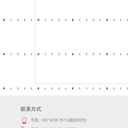
联系方式
手机: 185 5038 3515(微信同号)