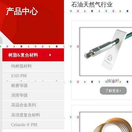
石油天然气行业
产品中心
树脂&复合材料
纯树脂材料
ESD PBI
抽油杆
耐磨等级
了解更多+
润滑等级
高温合金系列
高强度复合材料
Celazole ® PBI